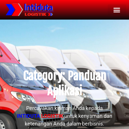
Tentang Kami
Layanan Kami
Hubungi Kami
Category: Panduan
Aplikasi
Percayakan kiriman Anda kepada
INTIDUTA
LOGISTIK
untuk kenyaman dan
ketenangan Anda dalam berbisnis.