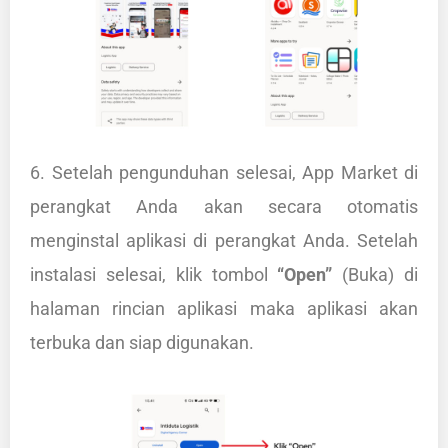
6. Setelah pengunduhan selesai, App Market di
perangkat Anda akan secara otomatis
menginstal aplikasi di perangkat Anda. Setelah
instalasi selesai, klik tombol
“Open”
(Buka) di
halaman rincian aplikasi maka aplikasi akan
terbuka dan siap digunakan.