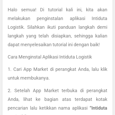
Halo semua! Di tutorial kali ini, kita akan
melakukan penginstalan aplikasi Intiduta
Logistik. Silahkan ikuti panduan langkah demi
langkah yang telah disiapkan, sehingga kalian
dapat menyelesaikan tutorial ini dengan baik!
Cara Menginstal Aplikasi Intiduta Logistik
1. Cari App Market di perangkat Anda, lalu klik
untuk membukanya.
2. Setelah App Market terbuka di perangkat
Anda, lihat ke bagian atas terdapat kotak
pencarian lalu ketikkan nama aplikasi
“Intiduta