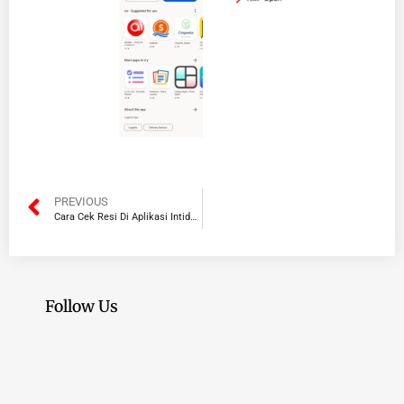
PREVIOUS
Cara Cek Resi Di Aplikasi Intiduta Logistik
Follow Us