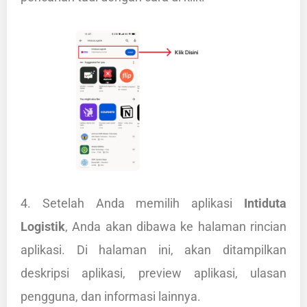
4. Setelah Anda memilih aplikasi
Intiduta
Logistik
, Anda akan dibawa ke halaman rincian
aplikasi. Di halaman ini, akan ditampilkan
deskripsi aplikasi, preview aplikasi, ulasan
pengguna, dan informasi lainnya.